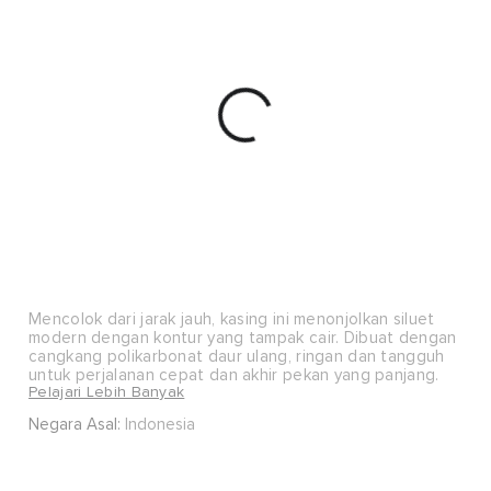
Mencolok dari jarak jauh, kasing ini menonjolkan siluet
modern dengan kontur yang tampak cair. Dibuat dengan
cangkang polikarbonat daur ulang, ringan dan tangguh
untuk perjalanan cepat dan akhir pekan yang panjang.
Pelajari Lebih Banyak
Didesain ulang dengan sentuhan akhir matte bertekstur,
Negara Asal:
Indonesia
casing ini menonjolkan siluet modern dengan kontur
yang tampak cair. Dibuat dengan bahan luar polikarbonat
daur ulang, dibuat untuk perjalanan singkat dan akhir
pekan yang panjang.